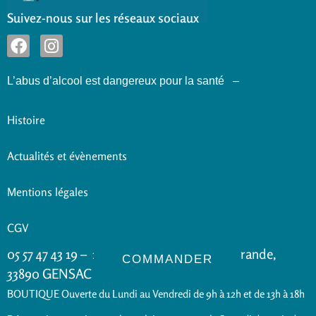
Suivez-nous sur les réseaux sociaux
L’abus d’alcool est dangereux pour la santé –
Histoire
Actualités et évènements
Mentions légales
CGV
05 57 47 43 19 – 14 Route de Sainte Foy la Grande,
COMMANDER
33890 GENSAC
BOUTIQUE Ouverte du Lundi au Vendredi de 9h à 12h et de 13h à 18h